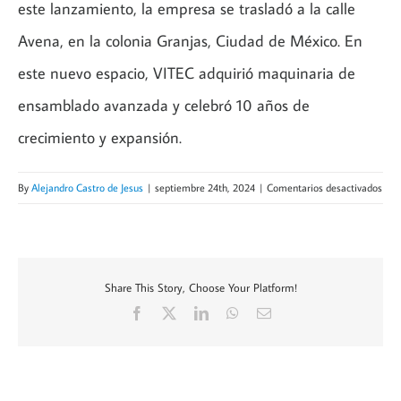
este lanzamiento, la empresa se trasladó a la calle
Avena, en la colonia Granjas, Ciudad de México. En
este nuevo espacio, VITEC adquirió maquinaria de
ensamblado avanzada y celebró 10 años de
crecimiento y expansión.
en
By
Alejandro Castro de Jesus
|
septiembre 24th, 2024
|
Comentarios desactivados
Lan
de
la
líne
Share This Story, Choose Your Platform!
Elite
Facebook
X
LinkedIn
WhatsApp
Email