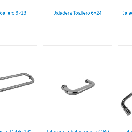
Toallero 6×18
Jaladera Toallero 6×24
Jala
DETAILS
DETAILS
bular Doble 18″
Jaladera Tubular Simple C P6
Jala