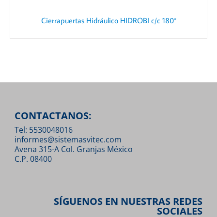
Cierrapuertas Hidráulico HIDROBI c/c 180°
CONTACTANOS:
Tel: 5530048016
informes@sistemasvitec.com
Avena 315-A Col. Granjas México
C.P. 08400
SÍGUENOS EN NUESTRAS REDES
SOCIALES