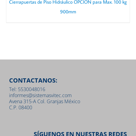
Cierrapuertas de Piso Hidráulico OPCION para Max. 100 kg
900mm
CONTACTANOS:
Tel: 5530048016
informes@sistemasvitec.com
Avena 315-A Col. Granjas México
C.P. 08400
SÍGUENOS EN NUESTRAS REDES