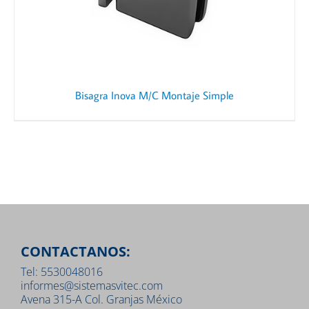
Bisagra Inova M/C Montaje Simple
CONTACTANOS:
Tel: 5530048016
informes@sistemasvitec.com
Avena 315-A Col. Granjas México