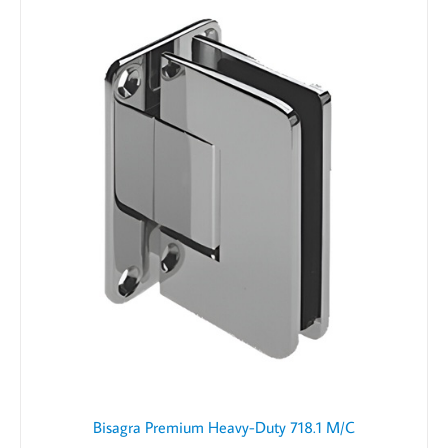
Bisagra Premium Heavy-Duty 718.1 M/C