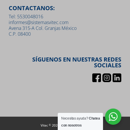
CONTACTANOS:
Tel: 5530048016
informes@sistemasvitec.com
Avena 315-A Col. Granjas México
C.P. 08400
SÍGUENOS EN NUESTRAS REDES
SOCIALES
Necesitas ayuda?
Chatea
Vitec © 2026 |
Aviso de privacidad
con nosotros