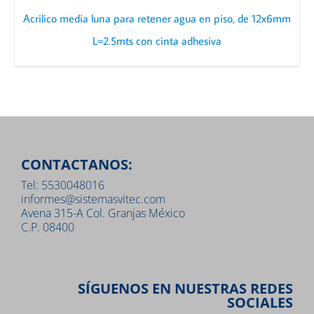
Acrilico media luna para retener agua en piso, de 12x6mm
L=2.5mts con cinta adhesiva
CONTACTANOS:
Tel: 5530048016
informes@sistemasvitec.com
Avena 315-A Col. Granjas México
C.P. 08400
SÍGUENOS EN NUESTRAS REDES
SOCIALES