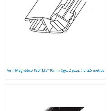
Vinil Magnético 180º,135º 10mm (Jgo. 2 pzas. ) L=2.5 metros