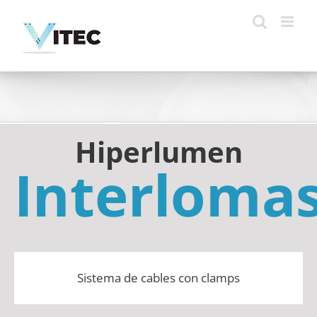
Skip
to
content
Hiperlumen
Interloma
Sistema de cables con clamps