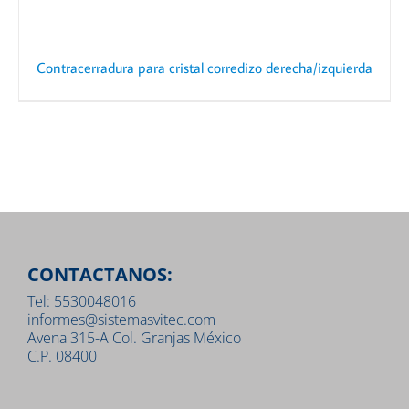
Contracerradura para cristal corredizo derecha/izquierda
CONTACTANOS:
Tel: 5530048016
informes@sistemasvitec.com
Avena 315-A Col. Granjas México
C.P. 08400