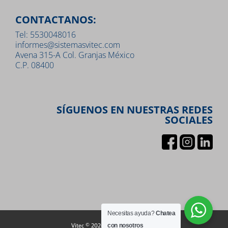
CONTACTANOS:
Tel: 5530048016
informes@sistemasvitec.com
Avena 315-A Col. Granjas México
C.P. 08400
SÍGUENOS EN NUESTRAS REDES
SOCIALES
Necesitas ayuda?
Chatea
Vitec © 2026 |
Aviso de privacidad
con nosotros