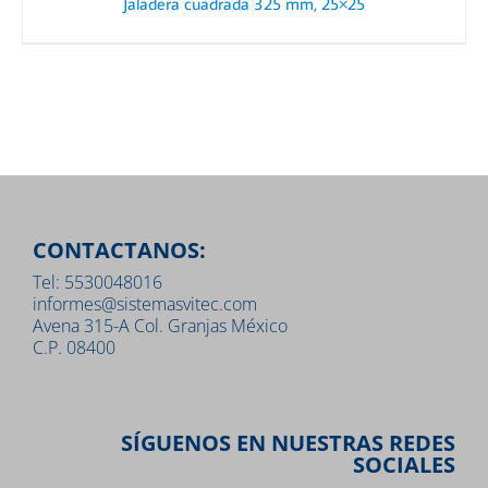
Jaladera cuadrada 325 mm, 25×25
CONTACTANOS:
Tel: 5530048016
informes@sistemasvitec.com
Avena 315-A Col. Granjas México
C.P. 08400
SÍGUENOS EN NUESTRAS REDES
SOCIALES