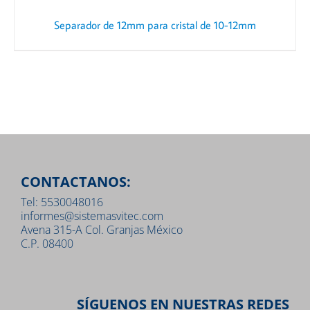
Separador de 12mm para cristal de 10-12mm
CONTACTANOS:
Tel: 5530048016
informes@sistemasvitec.com
Avena 315-A Col. Granjas México
C.P. 08400
SÍGUENOS EN NUESTRAS REDES