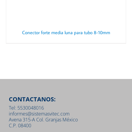
Conector forte media luna para tubo 8-10mm
CONTACTANOS:
Tel: 5530048016
informes@sistemasvitec.com
Avena 315-A Col. Granjas México
C.P. 08400