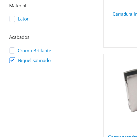
Material
Cerradura I
Laton
Acabados
Cromo Brillante
Níquel satinado
DETAILS
Contrapasador