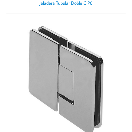
Jaladera Tubular Doble C P6