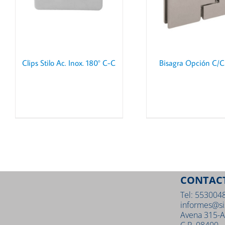
Clips Stilo Ac. Inox. 180° C-C
Bisagra Opción C/C
CONTAC
Tel: 553004
informes@si
Avena 315-A
C.P. 08400