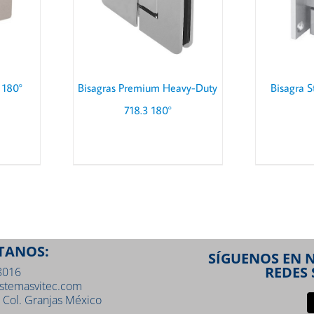
 180°
Bisagras Premium Heavy-Duty
Bisagra S
718.3 180°
TANOS:
SÍGUENOS EN 
REDES 
8016
stemasvitec.com
 Col. Granjas México