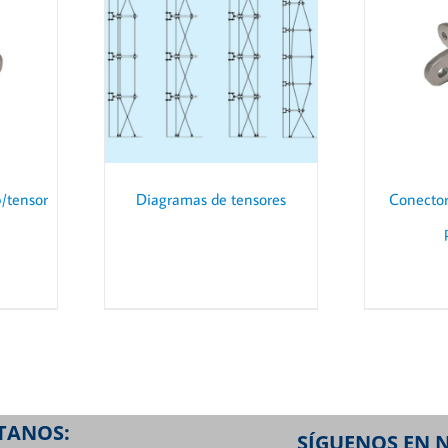
AILS
DETAILS
p/tensor
Diagramas de tensores
Conector
TANOS:
SÍGUENOS EN 