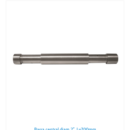
Barra central diam 2″, L=700mm