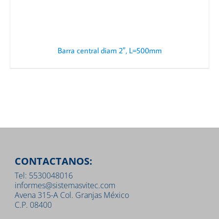
Barra central diam 2″, L=500mm
CONTACTANOS:
Tel: 5530048016
informes@sistemasvitec.com
Avena 315-A Col. Granjas México
C.P. 08400