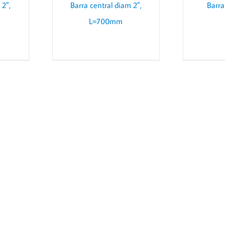
 2″,
Barra central diam 2″,
Barra
L=700mm